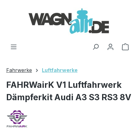
Zum Hauptinhalt springen
Ware
Fahrwerke
Luftfahrwerke
FAHRWairK V1 Luftfahrwerk
Dämpferkit Audi A3 S3 RS3 8V