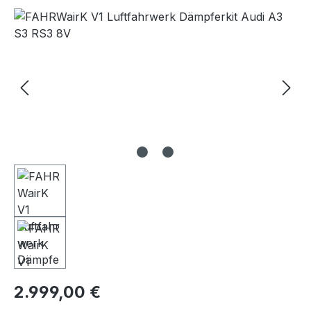
Bildergalerie überspringen
Regulärer Preis:
2.999,00 €