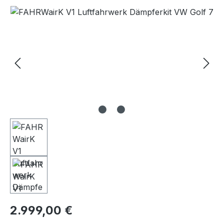
Bildergalerie überspringen
Regulärer Preis:
2.999,00 €