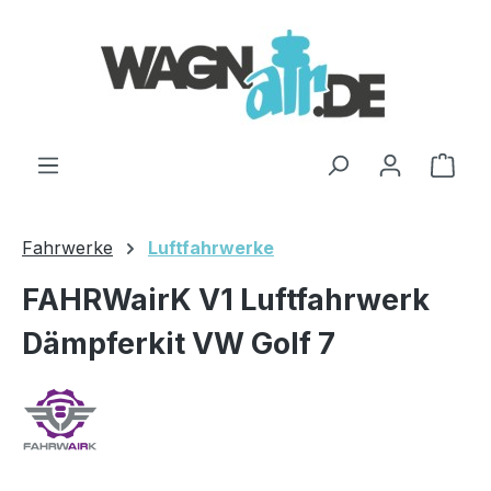
Zum Hauptinhalt springen
Ware
Fahrwerke
Luftfahrwerke
FAHRWairK V1 Luftfahrwerk
Dämpferkit VW Golf 7