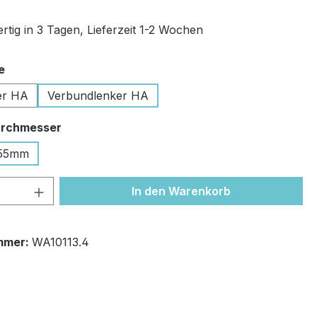
rtig in 3 Tagen, Lieferzeit 1-2 Wochen
auswählen
e
er HA
Verbundlenker HA
auswählen
rchmesser
55mm
 Anzahl: Gib den gewünschten Wert ein 
In den Warenkorb
mmer:
WA10113.4