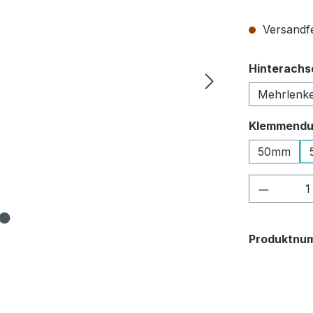
Versandfe
Hinterachs
Mehrlenk
Klemmendu
50mm
Produkt
Produktnu