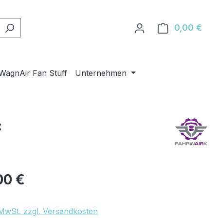
0,00 €
Ware
WagnAir Fan Stuff
Unternehmen
c
eis:
00 €
. MwSt. zzgl. Versandkosten