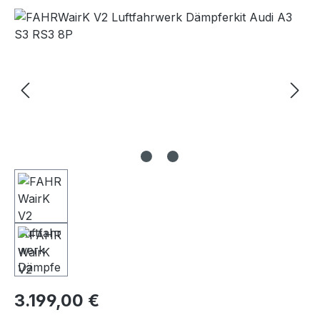
Bildergalerie überspringen
Regulärer Preis:
3.199,00 €