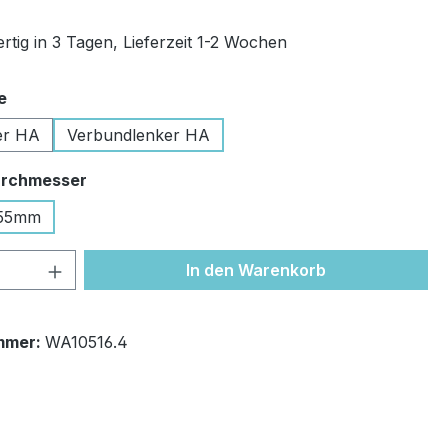
rtig in 3 Tagen, Lieferzeit 1-2 Wochen
auswählen
e
er HA
Verbundlenker HA
auswählen
rchmesser
55mm
 Anzahl: Gib den gewünschten Wert ein 
In den Warenkorb
mmer:
WA10516.4