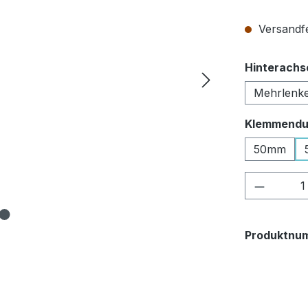
Versandfe
Hinterachs
Mehrlenk
Klemmendu
50mm
Produkt
Produktnu