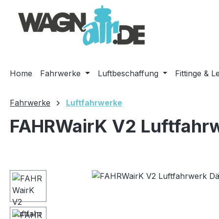
m Hauptinhalt springen
Zur Suche springen
Zur Hauptnavigation springen
Home
Fahrwerke
Luftbeschaffung
Fittinge & L
Fahrwerke
Luftfahrwerke
FAHRWairK V2 Luftfahrw
Bildergalerie überspringen