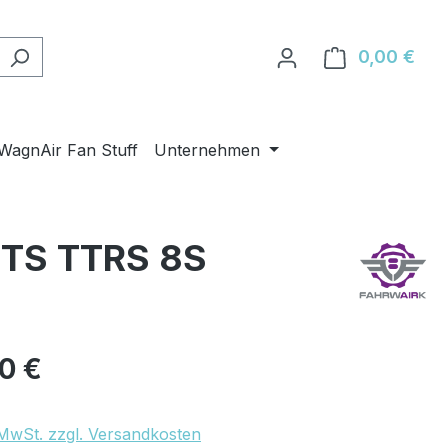
0,00 €
Ware
WagnAir Fan Stuff
Unternehmen
TTS TTRS 8S
eis:
00 €
. MwSt. zzgl. Versandkosten