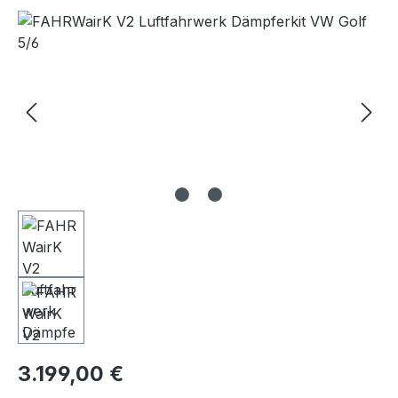
Bildergalerie überspringen
Regulärer Preis:
3.199,00 €