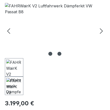
Bildergalerie überspringen
Regulärer Preis:
3.199,00 €