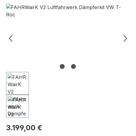
Bildergalerie überspringen
Regulärer Preis:
3.199,00 €