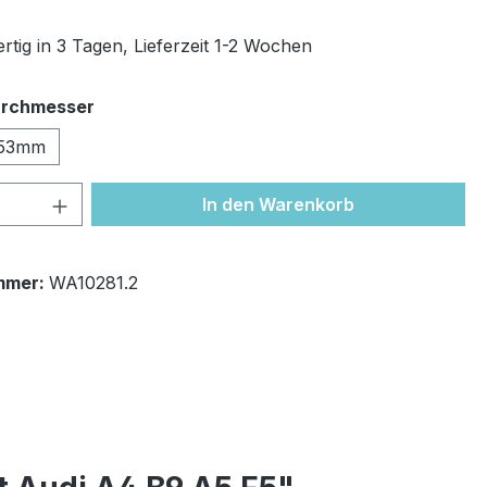
rtig in 3 Tagen, Lieferzeit 1-2 Wochen
auswählen
rchmesser
53mm
 Anzahl: Gib den gewünschten Wert ein 
In den Warenkorb
mmer:
WA10281.2