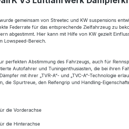
irK V3 Luftfahrwerk Dämpferkit
urde gemeinsam von Streetec und KW suspensions entwick
fekte Federrate für das entsprechende Zielfahrzeug zu 
dern abgestimmt. Hier kann mit Hilfe von KW gezielt Einf
im Lowspeed-Bereich.
 zur perfekten Abstimmung des Fahrzeugs, auch für Renn
ntierte Autofahrer und Tuningenthusiasten, die bei ihren 
en Dämpfer mit ihrer „TVR-A“- und „TVC-A“-Technologie e
n, die Spurtreue, den Reifengrip und Handling-Eigenschafte
ür die Vorderachse
ür die Hinterachse