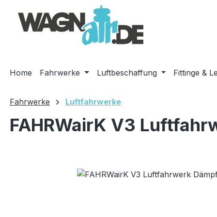
m Hauptinhalt springen
Zur Suche springen
Zur Hauptnavigation springen
Home
Fahrwerke
Luftbeschaffung
Fittinge & L
Fahrwerke
Luftfahrwerke
FAHRWairK V3 Luftfahrw
Bildergalerie überspringen