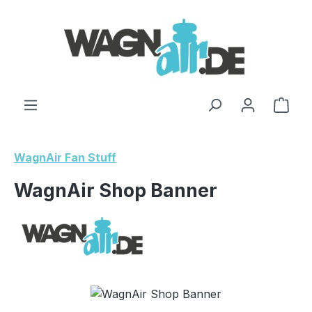
Zum Hauptinhalt springen
Ware
WagnAir Fan Stuff
WagnAir Shop Banner
Bildergalerie überspringen