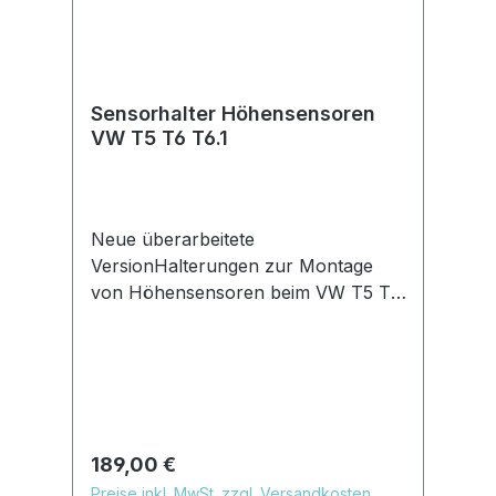
Sensorhalter Höhensensoren
VW T5 T6 T6.1
Neue überarbeitete
VersionHalterungen zur Montage
von Höhensensoren beim VW T5 T6
T6.1Passend für Airlift, Accuair,
Streetec, Nullbar etc
SensorenHalter werden alle an
vorhandenen Aufnahmen
befestigt.auch für Fahrzeuge mit
DDC (bitte bei Bestellung angeben)
Regulärer Preis:
189,00 €
Bei unseren Sensoren müssen die
Preise inkl. MwSt. zzgl. Versandkosten