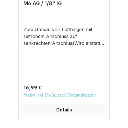
M6 AG / 1/8" IG
Zum Umbau von Luftbälgen mit
seitlichem Anschluss auf
senkrechten AnschlussWird anstatt
einer M6 Senkkopfschraube oder
Flachkopfschraube
verbautHinweis:das M6 Sackloch am
Balg muss mit einem 3mm Bohrer
durchstoßen werden, danach die
Teile gründlich reinigen dass keine
Regulärer Preis:
16,99 €
Aluspäne im Balg verbleibenMaterial:
Preise inkl. MwSt. zzgl. Versandkosten
A2 Edelstahlmax
Anzugsdrehmoment:
Details
5NmInnengewinde :
G1/8"Aussengewinde : M6