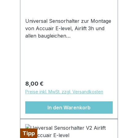
Universal Sensorhalter zur Montage
von Accuair E-level, Airlift 3h und
allen baugleichen
Höhensensorenaus hochwertigen
Edelstahl 1.4301 gefertigt (kein
lackieren nötig)Stärke 2,5mmkönnen
individuell bearbeitet werden (biegen,
bohren, kürzen)Langlöcher für M8
Gesamtlänge 15cm
Regulärer Preis:
8,00 €
Preise inkl. MwSt. zzgl. Versandkosten
In den Warenkorb
Tipp