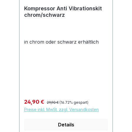
Kompressor Anti Vibrationskit
chrom/schwarz
in chrom oder schwarz erhältlich
Regulärer Preis:
Verkaufspreis:
24,90 €
29,90 €
(16.72% gespart)
Preise inkl. MwSt. zzgl. Versandkosten
Details