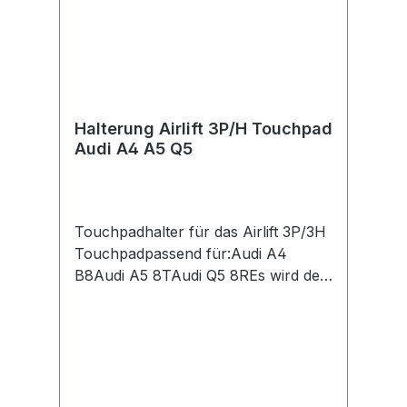
Halterung Airlift 3P/H Touchpad
Audi A4 A5 Q5
Touchpadhalter für das Airlift 3P/3H
Touchpadpassend für:Audi A4
B8Audi A5 8TAudi Q5 8REs wird der
originale Deckel und Mechanismus
des vorhanden Aschenbecher weiter
verwendet, so kann die originale
Softclose Funktion beibehalten
werden. Kein 3D Druck somit keine
Nachbearbeitung oder Lackieren