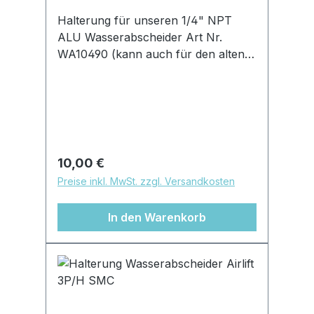
Halterung für unseren 1/4" NPT
ALU Wasserabscheider Art Nr.
WA10490 (kann auch für den alten
schwarzen Airlift 1/8"
Wasserabscheider verwendet
werden)Wasserabscheider wird
einfach von oben in das Loch
gestecktMaterial: Edelstahl12x 6mm
Loch zur individuellen
Regulärer Preis:
10,00 €
BefestigungHalter kann beliebig
Preise inkl. MwSt. zzgl. Versandkosten
abgekantet und zugeschnitten
werden
In den Warenkorb