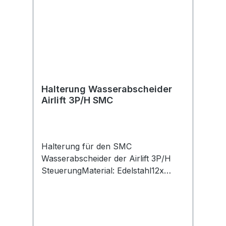
Halterung Wasserabscheider
Airlift 3P/H SMC
Halterung für den SMC
Wasserabscheider der Airlift 3P/H
SteuerungMaterial: Edelstahl12x
6mm Loch zur individuellen
BefestigungHalter kann beliebig
abgekantet und zugeschnitten
werdeninkl. 2x M4 Schrauben zur