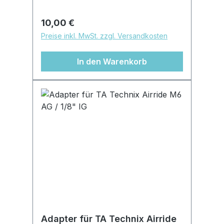
Befestigung des Wasserabscheider
am Halter
Regulärer Preis:
10,00 €
Preise inkl. MwSt. zzgl. Versandkosten
In den Warenkorb
Adapter für TA Technix Airride