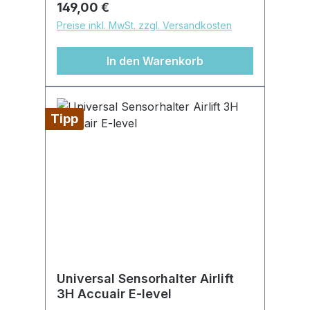
Regulärer Preis:
149,00 €
notwendig, glatte Oberfläche
Preise inkl. MwSt. zzgl. Versandkosten
In den Warenkorb
Tipp
Universal Sensorhalter Airlift
3H Accuair E-level