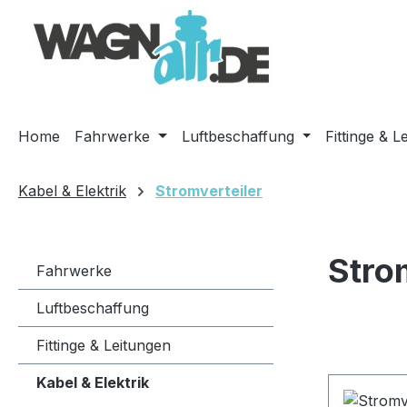
m Hauptinhalt springen
Zur Suche springen
Zur Hauptnavigation springen
Home
Fahrwerke
Luftbeschaffung
Fittinge & L
Kabel & Elektrik
Stromverteiler
Stro
Fahrwerke
Luftbeschaffung
Fittinge & Leitungen
Kabel & Elektrik