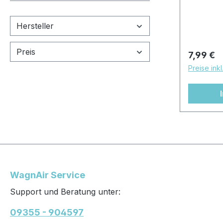
Hersteller
Preis
Reguläre
7,99 €
Preise ink
WagnAir Service
Support und Beratung unter:
09355 - 904597