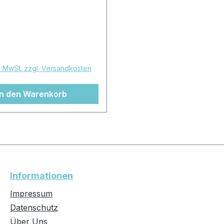
r Preis:
l. MwSt. zzgl. Versandkosten
In den Warenkorb
Informationen
Impressum
Datenschutz
Über Uns