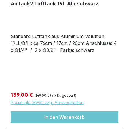
AirTank2 Lufttank 19L Alu schwarz
Standard Lufttank aus Aluminium Volumen:
19LL/B/H: ca 76cm / 17cm / 20cm Anschlüsse: 4
x G1/4" / 2 x G3/8" Farbe: schwarz
Regulärer Preis:
Verkaufspreis:
139,00 €
149,00 €
(6.71% gespart)
Preise inkl. MwSt. zzgl. Versandkosten
In den Warenkorb