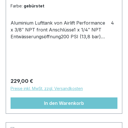
Farbe:
gebürstet
Aluminium Lufttank von Airlift Performance 4
x 3/8″ NPT front Anschlüsse1 x 1/4″ NPT
Entwässerungsöffnung200 PSI (13,8 bar)
maximaler ArbeitsdruckVolumuen: 5
GallonenMaße: ca. 91,5cm x 15cm x
19cmOberfläche: poliert oder gebürstet
Regulärer Preis:
229,00 €
Preise inkl. MwSt. zzgl. Versandkosten
In den Warenkorb