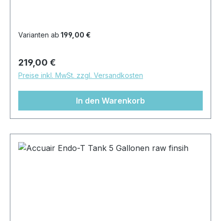
maximaler ArbeitsdruckVolumuen: 4
GallonenMaße: ca. 76cm x 15cm x
19cmOberfläche: poliert oder gebürstet
Varianten ab
199,00 €
Regulärer Preis:
219,00 €
Preise inkl. MwSt. zzgl. Versandkosten
In den Warenkorb