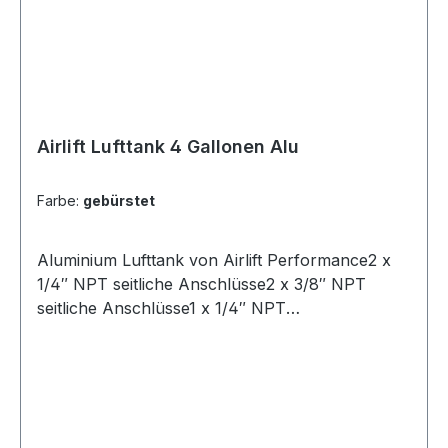
Airlift Lufttank 4 Gallonen Alu
Farbe:
gebürstet
Aluminium Lufttank von Airlift Performance2 x
1/4″ NPT seitliche Anschlüsse2 x 3/8″ NPT
seitliche Anschlüsse1 x 1/4″ NPT
Entwässerungsanschluss200 PSI (13,8 bar)
Maximaler ArbeistdruckVolumuen: 4
GallonenMaße: ca. 76cm x 15cm x
19cmOberfläche: poliert oder gebürstet