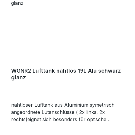
WGNR2 Lufttank nahtlos 19L Alu schwarz
glanz
nahtloser Lufttank aus Aluminium symetrisch
angeordnete Lutanschlüsse ( 2x links, 2x
rechts)eignet sich besonders für optische
EinbautenVolumen: 19 LL/B/H: ca 85cm / 16,5cm
/ 19cm Anschlüsse: 3 x G1/4" / 2 x G3/8"inkl.