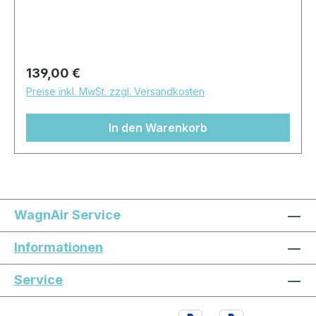
abnehmbaren SchellenhalterungenFarbe:
schwarz glanzdie schwarzen Tanks können
Staubeinschlüsse in der Beschichtung enthalten
Regulärer Preis:
139,00 €
Preise inkl. MwSt. zzgl. Versandkosten
In den Warenkorb
WagnAir Service
Informationen
Service