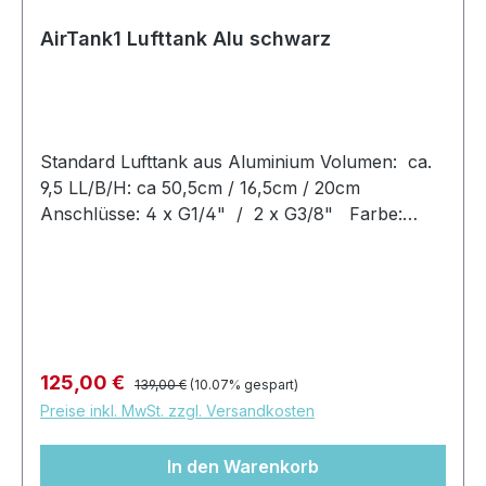
AirTank1 Lufttank Alu schwarz
Standard Lufttank aus Aluminium Volumen: ca.
9,5 LL/B/H: ca 50,5cm / 16,5cm / 20cm
Anschlüsse: 4 x G1/4" / 2 x G3/8" Farbe:
schwarz matt
Regulärer Preis:
Verkaufspreis:
125,00 €
139,00 €
(10.07% gespart)
Preise inkl. MwSt. zzgl. Versandkosten
In den Warenkorb