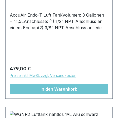
AccuAir Endo-T Luft TankVolumen: 3 Gallonen
= 11,5LAnschlüsse: (1) 1/2" NPT Anschluss an
einem Endcap(2) 3/8" NPT Anschluss an jedem
Endcap(3) 1/4" NPT Anschluss an jedem
Endcap(4) 1/8" NPT Anschluss an jedem
EndcapFinish: alu rohGröße:Druchmesser:
168mmLänge: 465mmIntegriertes
Überdruckventil
Regulärer Preis:
479,00 €
Preise inkl. MwSt. zzgl. Versandkosten
In den Warenkorb