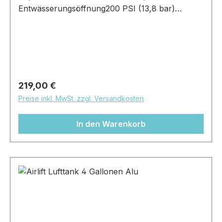
Entwässerungsöffnung200 PSI (13,8 bar)
maximaler ArbeitsdruckVolumuen: 2,5
GallonenMaße: ca. 51cm x 15cm x
19cmOberfläche: poliert oder gebürstet
Regulärer Preis:
219,00 €
Preise inkl. MwSt. zzgl. Versandkosten
In den Warenkorb