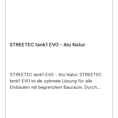
STREETEC tank1 EVO - Alu Natur
STREETEC tank1 EVO - Alu Natur STREETEC
tank1 EVO ist die optimale Lösung für alle
Einbauten mit begrenztem Bauraum. Durch
seine kompakte Bauart und hochwertige Qualität
bietet euch der tank1 EVO das beste Preis-
Leistungs-
Verhältnis. SpezifikationenFüllmenge9.5