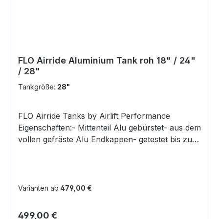
FLO Airride Aluminium Tank roh 18" / 24"
/ 28"
Tankgröße:
28"
FLO Airride Tanks by Airlift Performance
Eigenschaften:- Mittenteil Alu gebürstet- aus dem
vollen gefräste Alu Endkappen- getestet bis zu
1000 PSI (ca. 69 bar)- eingebautes
Überdruckventil 225PSI (15,5 bar)- modularer
dreiteiliger Aufbau- inklusive Befestigungsfüße
zur MontageAnschlüsse:2x 1/4" NPT2x 3/8"
Varianten ab
479,00 €
NPT1x 1/8" NPT1x 1/8" NPT
EntwässerungsöffnungMaße:18": ca. 46 cm L x
Regulärer Preis:
499,00 €