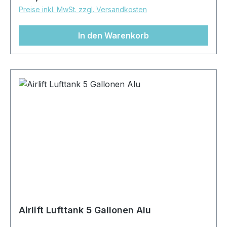
15 cm D x 17 cm H24": ca. 61 cm L x 15 cm D x
Preise inkl. MwSt. zzgl. Versandkosten
17 cm H28": ca. 71 cm L x 15 cm D x 17 cm H
In den Warenkorb
Airlift Lufttank 5 Gallonen Alu