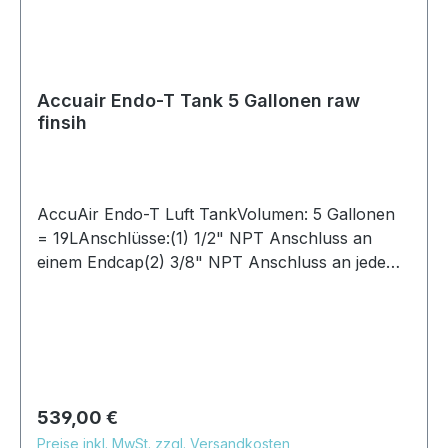
Accuair Endo-T Tank 5 Gallonen raw
finsih
AccuAir Endo-T Luft TankVolumen: 5 Gallonen
= 19LAnschlüsse:(1) 1/2" NPT Anschluss an
einem Endcap(2) 3/8" NPT Anschluss an jedem
Endcap(3) 1/4" NPT Anschluss an jedem
Endcap(4) 1/8" NPT Anschluss an jedem
EndcapFinish: alu rohGröße:Druchmesser:
168mmLänge: 750mmIntegriertes
Überdruckventil
Regulärer Preis:
539,00 €
Preise inkl. MwSt. zzgl. Versandkosten