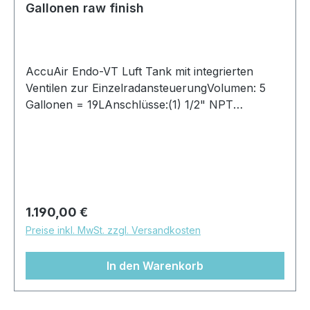
Gallonen raw finish
AccuAir Endo-VT Luft Tank mit integrierten
Ventilen zur EinzelradansteuerungVolumen: 5
Gallonen = 19LAnschlüsse:(1) 1/2" NPT
Anschluss an einem Endcap(2) 1/8" NPT
Anschluss an jedem Endcap(6) 3x 3/8"
Steckfitting an jedem EndcapFinish: alu
rohGröße:Druchmesser: 168mmLänge:
750mmIntegriertes Überdruckventil
Regulärer Preis:
1.190,00 €
Preise inkl. MwSt. zzgl. Versandkosten
In den Warenkorb