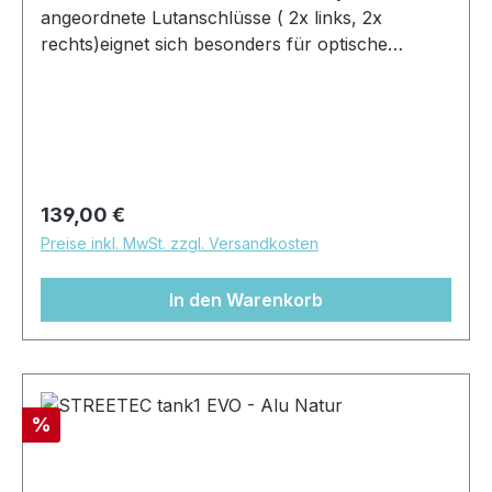
angeordnete Lutanschlüsse ( 2x links, 2x
rechts)eignet sich besonders für optische
EinbautenVolumen: 11,5 LL/B/H: ca 60cm /
16,5cm / 19cm Anschlüsse: 3 x G1/4" / 2 x
G3/8" inkl. abnehmbaren
SchellenhalterungenFarbe: schwarz matt
struktur
Regulärer Preis:
139,00 €
Preise inkl. MwSt. zzgl. Versandkosten
In den Warenkorb
Rabatt
%