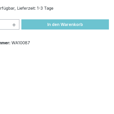
fügbar, Lieferzeit: 1-3 Tage
 Anzahl: Gib den gewünschten Wert ein 
In den Warenkorb
mmer:
WA10087