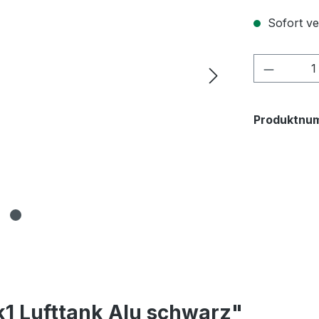
Sofort ver
Produkt
Produktnu
k1 Lufttank Alu schwarz"