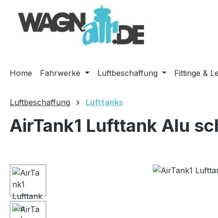
m Hauptinhalt springen
Zur Suche springen
Zur Hauptnavigation springen
Home
Fahrwerke
Luftbeschaffung
Fittinge & L
Luftbeschaffung
Lufttanks
AirTank1 Lufttank Alu s
Bildergalerie überspringen