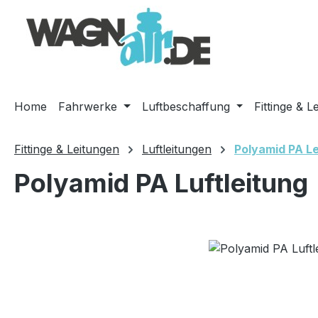
m Hauptinhalt springen
Zur Suche springen
Zur Hauptnavigation springen
Home
Fahrwerke
Luftbeschaffung
Fittinge & L
Fittinge & Leitungen
Luftleitungen
Polyamid PA L
Polyamid PA Luftleitung
Bildergalerie überspringen