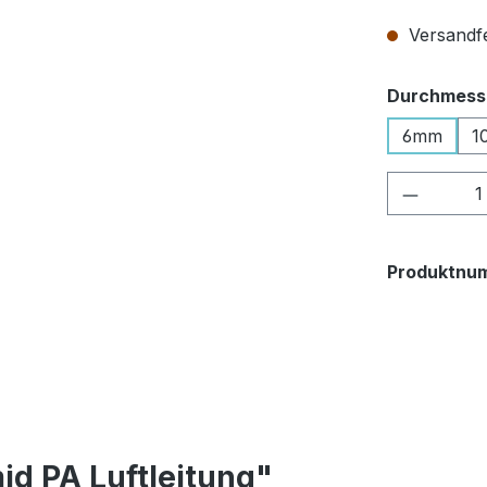
Versandfer
Durchmesse
6mm
1
Produkt
Produktnu
id PA Luftleitung"