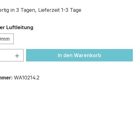
tig in 3 Tagen, Lieferzeit 1-3 Tage
auswählen
r Luftleitung
0mm
 Anzahl: Gib den gewünschten Wert ein 
In den Warenkorb
mmer:
WA10214.2