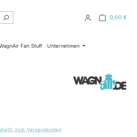
0,00 €
Ware
WagnAir Fan Stuff
Unternehmen
eis:
. MwSt. zzgl. Versandkosten