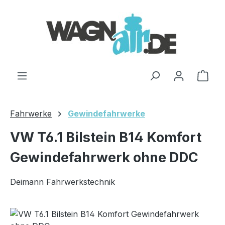
Zum Hauptinhalt springen
Ware
Fahrwerke
Gewindefahrwerke
VW T6.1 Bilstein B14 Komfort
Gewindefahrwerk ohne DDC
Deimann Fahrwerkstechnik
Bildergalerie überspringen