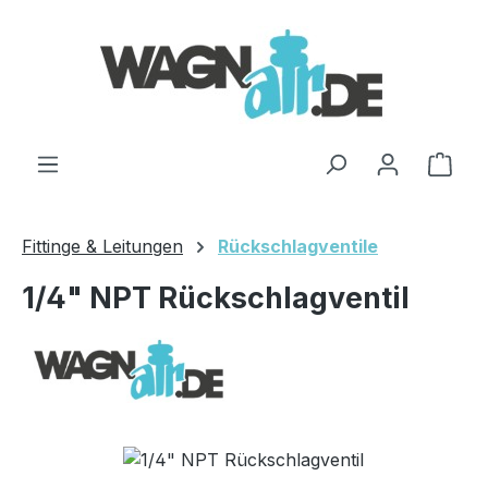
Zum Hauptinhalt springen
Ware
Fittinge & Leitungen
Rückschlagventile
1/4" NPT Rückschlagventil
Bildergalerie überspringen