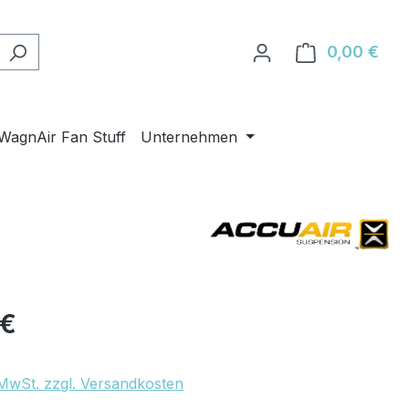
0,00 €
Ware
WagnAir Fan Stuff
Unternehmen
eis:
 €
. MwSt. zzgl. Versandkosten