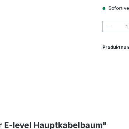
Sofort ver
Produkt
Produktnu
r E-level Hauptkabelbaum"