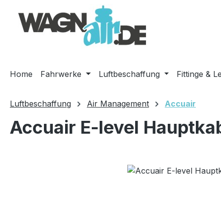
m Hauptinhalt springen
Zur Suche springen
Zur Hauptnavigation springen
Home
Fahrwerke
Luftbeschaffung
Fittinge & L
Luftbeschaffung
Air Management
Accuair
Accuair E-level Hauptk
Bildergalerie überspringen