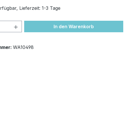
fügbar, Lieferzeit: 1-3 Tage
 Anzahl: Gib den gewünschten Wert ein 
In den Warenkorb
mmer:
WA10498