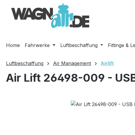
m Hauptinhalt springen
Zur Suche springen
Zur Hauptnavigation springen
Home
Fahrwerke
Luftbeschaffung
Fittinge & L
Luftbeschaffung
Air Management
Airlift
Air Lift 26498-009 - US
Bildergalerie überspringen