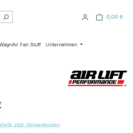
0,00 €
Ware
WagnAir Fan Stuff
Unternehmen
eis:
€
. MwSt. zzgl. Versandkosten