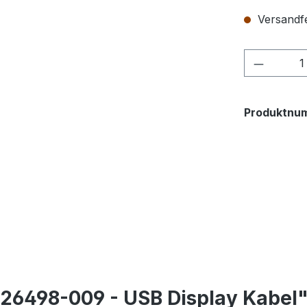
Versandfer
Produkt
Produktnu
t 26498-009 - USB Display Kabel