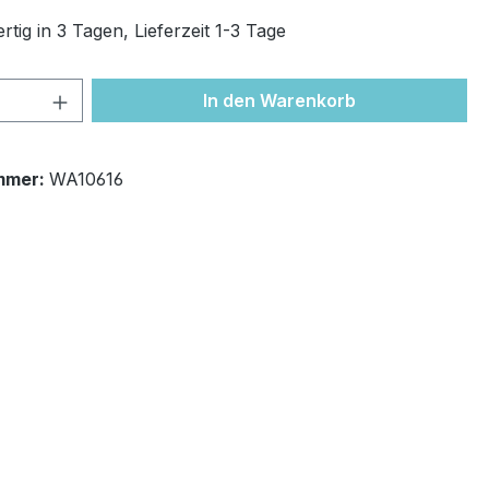
tig in 3 Tagen, Lieferzeit 1-3 Tage
 Anzahl: Gib den gewünschten Wert ein 
In den Warenkorb
mmer:
WA10616
"