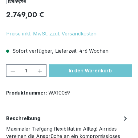
Regulärer Preis:
2.749,00 €
Preise inkl. MwSt. zzgl. Versandkosten
Sofort verfügbar, Lieferzeit: 4-6 Wochen
Produkt Anzahl: Gib den gewünschten We
In den Warenkorb
Produktnummer:
WA10069
Beschreibung
Maximaler Tiefgang flexiblität im Alltag! Airrides
vereinen die Ansprüche an ein kompromissloses