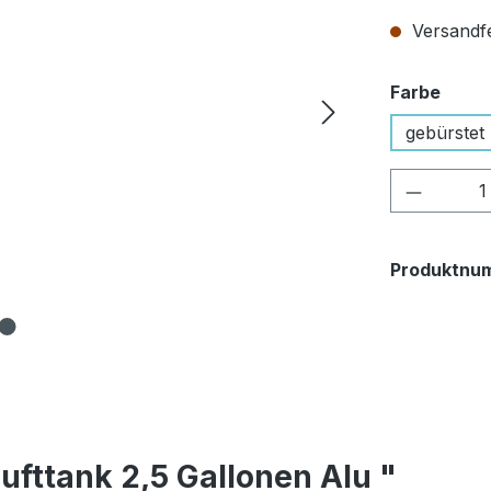
Versandfer
ausw
Farbe
gebürstet
Produkt
Produktnu
Lufttank 2,5 Gallonen Alu "