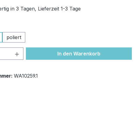
tig in 3 Tagen, Lieferzeit 1-3 Tage
ählen
poliert
 Anzahl: Gib den gewünschten Wert ein 
In den Warenkorb
mmer:
WA10259.1