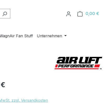
0,00 €
Ware
WagnAir Fan Stuff
Unternehmen
eis:
 €
. MwSt. zzgl. Versandkosten