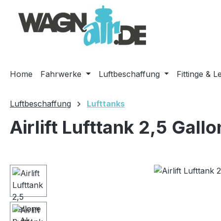
m Hauptinhalt springen
Zur Suche springen
Zur Hauptnavigation springen
Home
Fahrwerke
Luftbeschaffung
Fittinge & L
Luftbeschaffung
Lufttanks
Airlift Lufttank 2,5 Gall
Bildergalerie überspringen