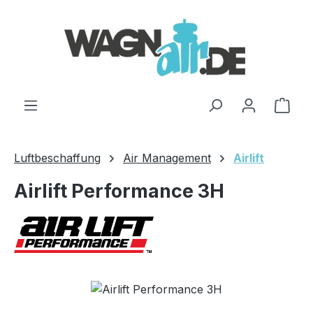
Zum Hauptinhalt springen
Ware
Luftbeschaffung
Air Management
Airlift
Airlift Performance 3H
Bildergalerie überspringen