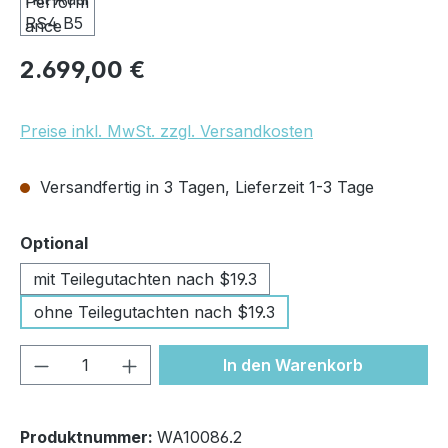
Regulärer Preis:
2.699,00 €
Preise inkl. MwSt. zzgl. Versandkosten
Versandfertig in 3 Tagen, Lieferzeit 1-3 Tage
auswählen
Optional
mit Teilegutachten nach $19.3
ohne Teilegutachten nach $19.3
Produkt Anzahl: Gib den gewünschten We
In den Warenkorb
Produktnummer:
WA10086.2