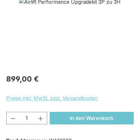
Bildergalerie überspringen
Regulärer Preis:
899,00 €
Preise inkl. MwSt. zzgl. Versandkosten
Produkt Anzahl: Gib den gewünschten We
In den Warenkorb