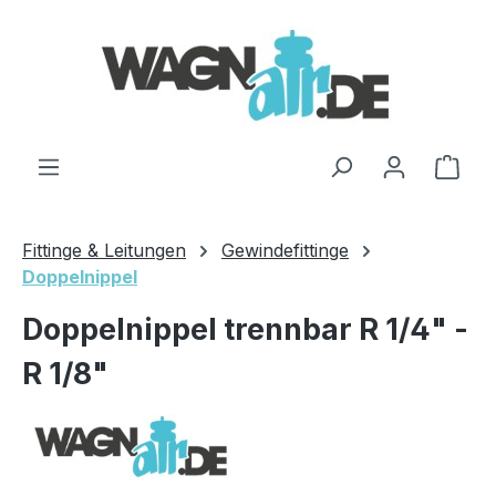
Zum Hauptinhalt springen
Ware
Fittinge & Leitungen
Gewindefittinge
Doppelnippel
Doppelnippel trennbar R 1/4" -
R 1/8"