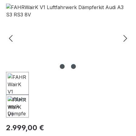
Bildergalerie überspringen
Regulärer Preis:
2.999,00 €