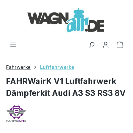
Zum Hauptinhalt springen
Ware
Fahrwerke
Luftfahrwerke
FAHRWairK V1 Luftfahrwerk
Dämpferkit Audi A3 S3 RS3 8V