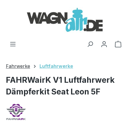
Zum Hauptinhalt springen
Ware
Fahrwerke
Luftfahrwerke
FAHRWairK V1 Luftfahrwerk
Dämpferkit Seat Leon 5F