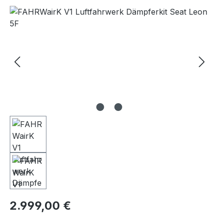
Bildergalerie überspringen
Regulärer Preis:
2.999,00 €