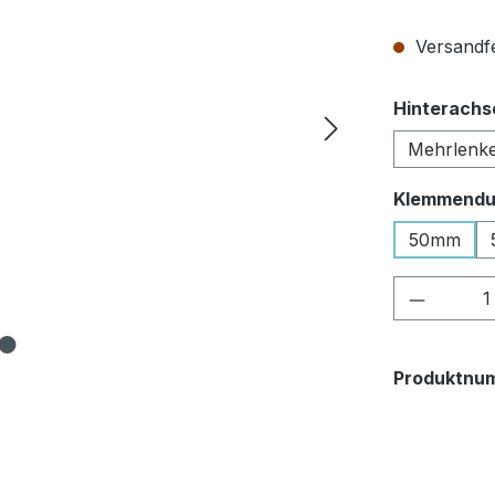
Versandfe
Hinterachs
Mehrlenk
Klemmendu
50mm
Produkt
Produktnu