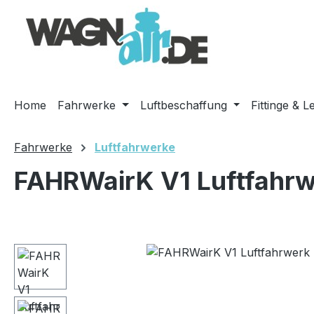
m Hauptinhalt springen
Zur Suche springen
Zur Hauptnavigation springen
Home
Fahrwerke
Luftbeschaffung
Fittinge & L
Fahrwerke
Luftfahrwerke
FAHRWairK V1 Luftfahrw
Bildergalerie überspringen