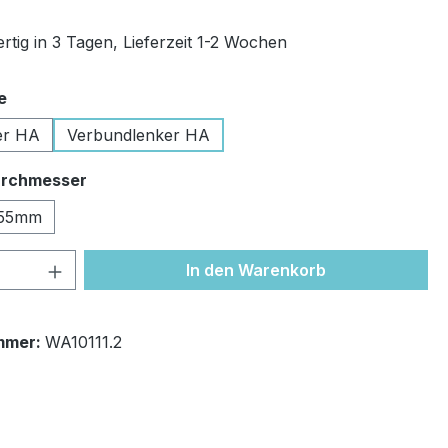
rtig in 3 Tagen, Lieferzeit 1-2 Wochen
auswählen
e
er HA
Verbundlenker HA
auswählen
rchmesser
55mm
 Anzahl: Gib den gewünschten Wert ein 
In den Warenkorb
mmer:
WA10111.2