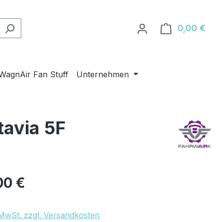
0,00 €
Ware
WagnAir Fan Stuff
Unternehmen
avia 5F
eis:
00 €
. MwSt. zzgl. Versandkosten