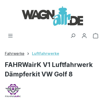
Zum Hauptinhalt springen
Ware
Fahrwerke
Luftfahrwerke
FAHRWairK V1 Luftfahrwerk
Dämpferkit VW Golf 8