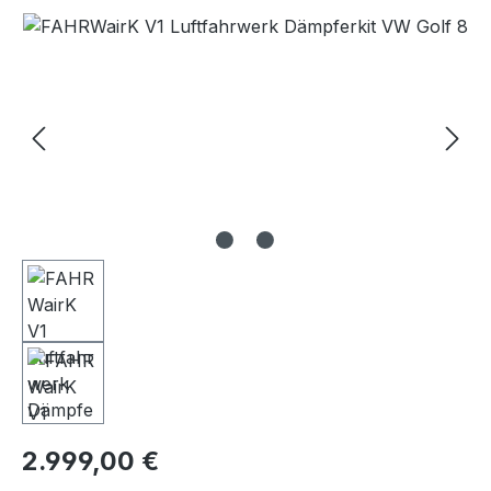
Bildergalerie überspringen
Regulärer Preis:
2.999,00 €