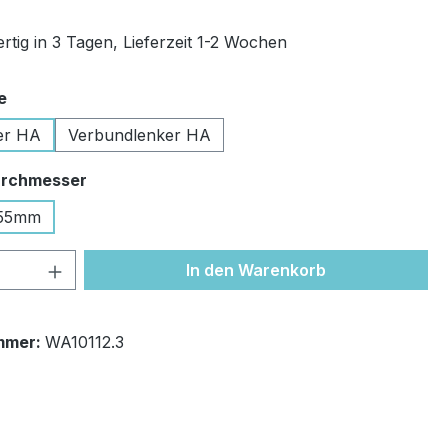
rtig in 3 Tagen, Lieferzeit 1-2 Wochen
auswählen
e
er HA
Verbundlenker HA
auswählen
rchmesser
55mm
 Anzahl: Gib den gewünschten Wert ein 
In den Warenkorb
mmer:
WA10112.3