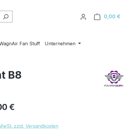
0,00 €
Ware
WagnAir Fan Stuff
Unternehmen
t B8
eis:
00 €
. MwSt. zzgl. Versandkosten