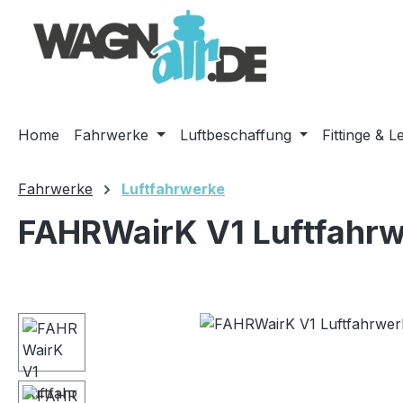
m Hauptinhalt springen
Zur Suche springen
Zur Hauptnavigation springen
Home
Fahrwerke
Luftbeschaffung
Fittinge & L
Fahrwerke
Luftfahrwerke
FAHRWairK V1 Luftfahrw
Bildergalerie überspringen