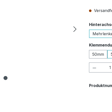
Versandfe
Hinterachs
Mehrlenk
Klemmendu
50mm
Produkt
Produktnu