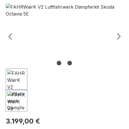
Bildergalerie überspringen
Regulärer Preis:
3.199,00 €