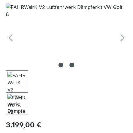
Bildergalerie überspringen
Regulärer Preis:
3.199,00 €