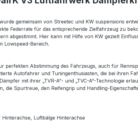
irK V3 Luftfahrwerk Dämpferkit
urde gemeinsam von Streetec und KW suspensions entwick
fekte Federrate für das entsprechende Zielfahrzeug zu 
dern abgestimmt. Hier kann mit Hilfe von KW gezielt Einf
im Lowspeed-Bereich.
 zur perfekten Abstimmung des Fahrzeugs, auch für Renn
ntierte Autofahrer und Tuningenthusiasten, die bei ihren 
en Dämpfer mit ihrer „TVR-A“- und „TVC-A“-Technologie e
n, die Spurtreue, den Reifengrip und Handling-Eigenschafte
 Hinterachse, Luftbälge Hinterachse