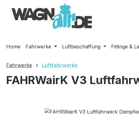
m Hauptinhalt springen
Zur Suche springen
Zur Hauptnavigation springen
Home
Fahrwerke
Luftbeschaffung
Fittinge & L
Fahrwerke
Luftfahrwerke
FAHRWairK V3 Luftfahrw
Bildergalerie überspringen