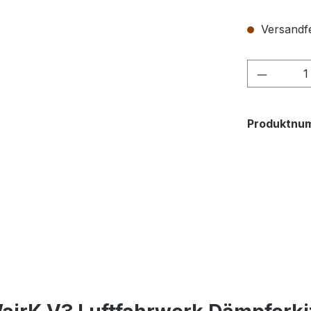
Versandfe
Produkt
Produktnu