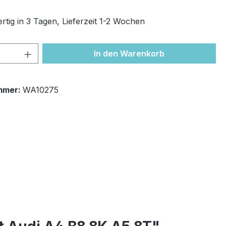
rtig in 3 Tagen, Lieferzeit 1-2 Wochen
 Anzahl: Gib den gewünschten Wert ein 
In den Warenkorb
mmer:
WA10275