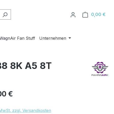
0,00 €
Ware
WagnAir Fan Stuff
Unternehmen
B8 8K A5 8T
eis:
00 €
. MwSt. zzgl. Versandkosten