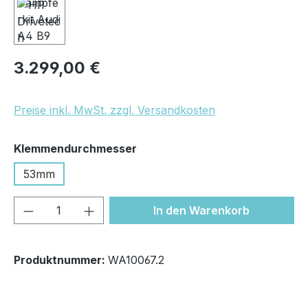
Regulärer Preis:
3.299,00 €
Preise inkl. MwSt. zzgl. Versandkosten
auswählen
Klemmendurchmesser
53mm
Produkt Anzahl: Gib den gewünschten We
In den Warenkorb
Produktnummer:
WA10067.2