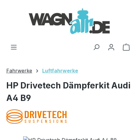
Zum Hauptinhalt springen
Ware
Fahrwerke
Luftfahrwerke
HP Drivetech Dämpferkit Audi
A4 B9
Bildergalerie überspringen