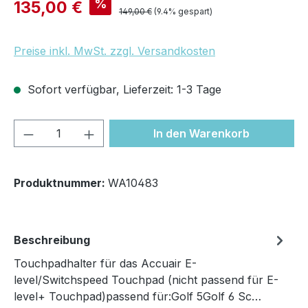
Verkaufspreis:
%
135,00 €
Regulärer Preis:
149,00 €
(9.4% gespart)
Preise inkl. MwSt. zzgl. Versandkosten
Sofort verfügbar, Lieferzeit: 1-3 Tage
Produkt Anzahl: Gib den gewünschten We
In den Warenkorb
Produktnummer:
WA10483
Beschreibung
Touchpadhalter für das Accuair E-
level/Switchspeed Touchpad (nicht passend für E-
level+ Touchpad)passend für:Golf 5Golf 6 Sc…