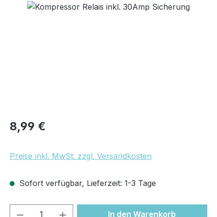
Bildergalerie überspringen
Regulärer Preis:
8,99 €
Preise inkl. MwSt. zzgl. Versandkosten
Sofort verfügbar, Lieferzeit: 1-3 Tage
Produkt Anzahl: Gib den gewünschten We
In den Warenkorb