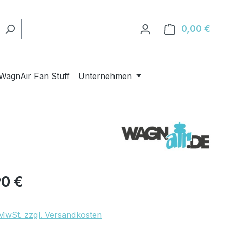
0,00 €
Ware
WagnAir Fan Stuff
Unternehmen
eis:
90 €
. MwSt. zzgl. Versandkosten