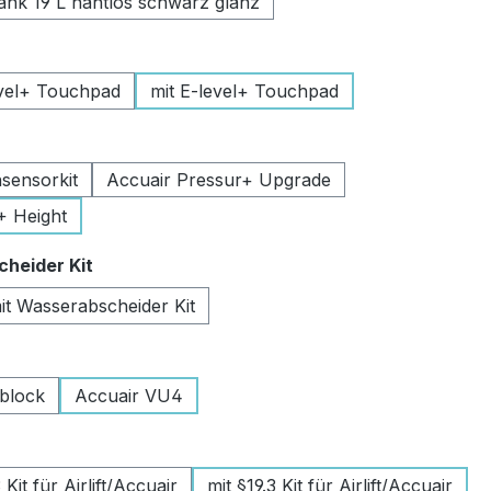
k 19 L nahtlos schwarz glanz
uswählen
vel+ Touchpad
mit E-level+ Touchpad
swählen
sensorkit
Accuair Pressur+ Upgrade
+ Height
auswählen
heider Kit
it Wasserabscheider Kit
wählen
lblock
Accuair VU4
swählen
Kit für Airlift/Accuair
mit §19.3 Kit für Airlift/Accuair