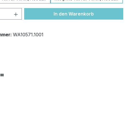
 Anzahl: Gib den gewünschten Wert ein 
In den Warenkorb
mmer:
WA10571.1001
+"