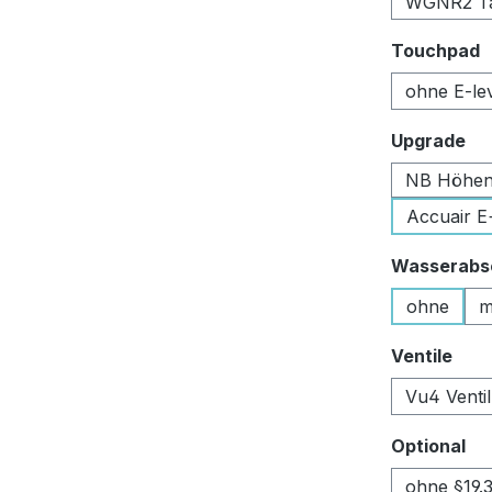
WGNR2 Tan
a
Touchpad
ohne E-le
au
Upgrade
NB Höhen
Accuair E
Wasserabsc
ohne
m
aus
Ventile
Vu4 Venti
au
Optional
ohne §19.3 