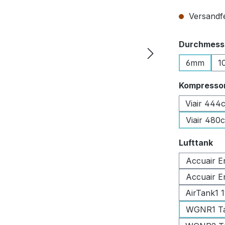
Versandfer
Durchmesse
6mm
1
Kompresso
Viair 444
Viair 480
au
Lufttank
Accuair E
Accuair E
AirTank1 
WGNR1 Tan