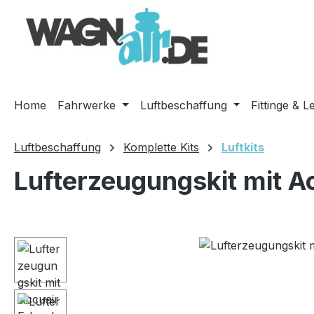
m Hauptinhalt springen
Zur Suche springen
Zur Hauptnavigation springen
Home
Fahrwerke
Luftbeschaffung
Fittinge & L
Luftbeschaffung
Komplette Kits
Luftkits
Lufterzeugungskit mit A
Bildergalerie überspringen