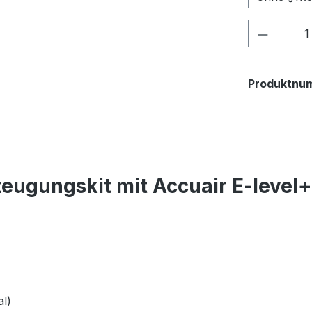
Produkt
Produktnu
eugungskit mit Accuair E-level
l)