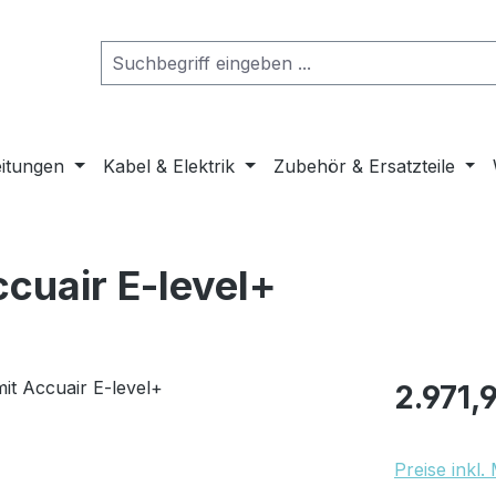
eitungen
Kabel & Elektrik
Zubehör & Ersatzteile
ccuair E-level+
Regulärer Pr
2.971,
Preise inkl