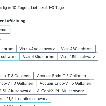
tig in 10 Tagen, Lieferzeit 1-3 Tage
auswählen
r Luftleitung
0mm
auswählen
r
c chrom
Viair 444c schwarz
Viair 480c chrom
c schwarz
Viair 485c chrom
Viair 485c schwarz
swählen
ndo-T 3 Gallonen
Accuair Endo-T 5 Gallonen
ndo-VT 3 Gallonen
Accuair Endo-VT 5 Gallonen
11,5L Alu schwarz
AirTank2 19L Alu schwarz
k 11,5 L nahtlos schwarz