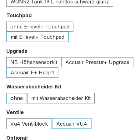
WGNR2 Tank 19 L nahtlos schwarz glanz
auswählen
Touchpad
ohne E-level+ Touchpad
mit E-level+ Touchpad
auswählen
Upgrade
NB Höhensensorkit
Accuair Pressur+ Upgrade
Accuair E+ Height
auswählen
Wasserabscheider Kit
ohne
mit Wasserabscheider Kit
auswählen
Ventile
Vu4 Ventilblock
Accuair VU4
auswählen
Optional