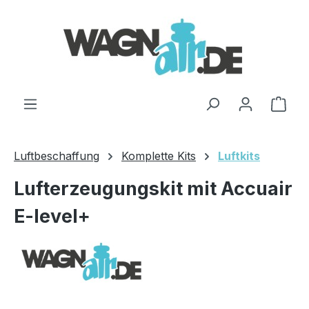
Zum Hauptinhalt springen
Ware
Luftbeschaffung
Komplette Kits
Luftkits
Lufterzeugungskit mit Accuair
E-level+