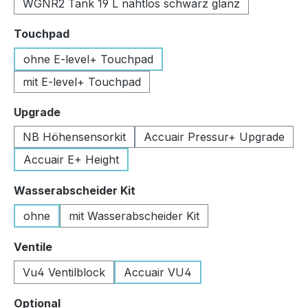
WGNR2 Tank 19 L nahtlos schwarz glanz
auswählen
Touchpad
ohne E-level+ Touchpad
mit E-level+ Touchpad
auswählen
Upgrade
NB Höhensensorkit
Accuair Pressur+ Upgrade
Accuair E+ Height
auswählen
Wasserabscheider Kit
ohne
mit Wasserabscheider Kit
auswählen
Ventile
Vu4 Ventilblock
Accuair VU4
auswählen
Optional