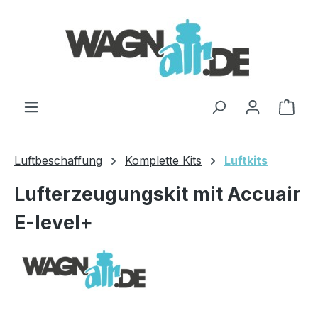
Zum Hauptinhalt springen
Ware
Luftbeschaffung
Komplette Kits
Luftkits
Lufterzeugungskit mit Accuair
E-level+