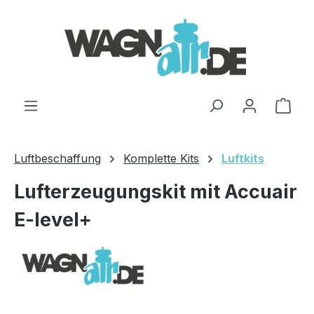
Zum Hauptinhalt springen
Ware
Luftbeschaffung
Komplette Kits
Luftkits
Lufterzeugungskit mit Accuair
E-level+