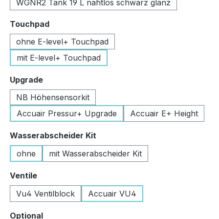
WGNR2 Tank 19 L nahtlos schwarz glanz
auswählen
Touchpad
ohne E-level+ Touchpad
mit E-level+ Touchpad
auswählen
Upgrade
NB Höhensensorkit
Accuair Pressur+ Upgrade
Accuair E+ Height
auswählen
Wasserabscheider Kit
ohne
mit Wasserabscheider Kit
auswählen
Ventile
Vu4 Ventilblock
Accuair VU4
auswählen
Optional