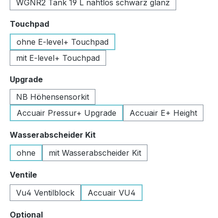
WGNR2 Tank 19 L nahtlos schwarz glanz
auswählen
Touchpad
ohne E-level+ Touchpad
mit E-level+ Touchpad
auswählen
Upgrade
NB Höhensensorkit
Accuair Pressur+ Upgrade
Accuair E+ Height
auswählen
Wasserabscheider Kit
ohne
mit Wasserabscheider Kit
auswählen
Ventile
Vu4 Ventilblock
Accuair VU4
auswählen
Optional