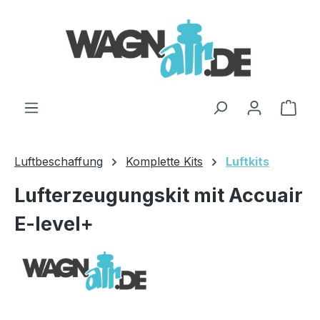
Zum Hauptinhalt springen
Ware
Luftbeschaffung
Komplette Kits
Luftkits
Lufterzeugungskit mit Accuair
E-level+