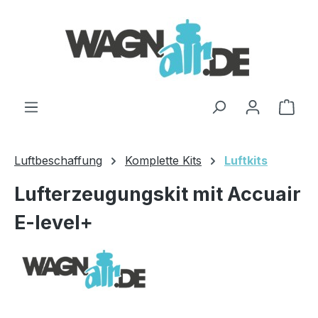
Zum Hauptinhalt springen
Ware
Luftbeschaffung
Komplette Kits
Luftkits
Lufterzeugungskit mit Accuair
E-level+