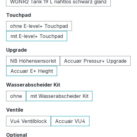
WGNR2 Tank 19 L nahtlos schwarz glanz
auswählen
Touchpad
ohne E-level+ Touchpad
mit E-level+ Touchpad
auswählen
Upgrade
NB Höhensensorkit
Accuair Pressur+ Upgrade
Accuair E+ Height
auswählen
Wasserabscheider Kit
ohne
mit Wasserabscheider Kit
auswählen
Ventile
Vu4 Ventilblock
Accuair VU4
auswählen
Optional