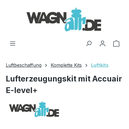
Zum Hauptinhalt springen
Ware
Luftbeschaffung
Komplette Kits
Luftkits
Lufterzeugungskit mit Accuair
E-level+