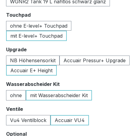
WGNR2 Tank 19 L nahtlos schwarz glanz
auswählen
Touchpad
ohne E-level+ Touchpad
mit E-level+ Touchpad
auswählen
Upgrade
NB Höhensensorkit
Accuair Pressur+ Upgrade
Accuair E+ Height
auswählen
Wasserabscheider Kit
ohne
mit Wasserabscheider Kit
auswählen
Ventile
Vu4 Ventilblock
Accuair VU4
auswählen
Optional