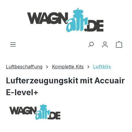
Zum Hauptinhalt springen
Ware
Luftbeschaffung
Komplette Kits
Luftkits
Lufterzeugungskit mit Accuair
E-level+