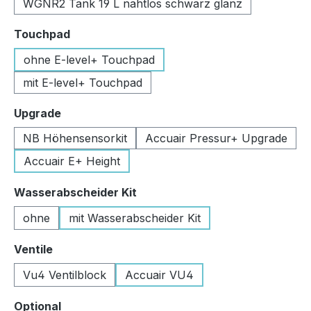
WGNR2 Tank 19 L nahtlos schwarz glanz
auswählen
Touchpad
ohne E-level+ Touchpad
mit E-level+ Touchpad
auswählen
Upgrade
NB Höhensensorkit
Accuair Pressur+ Upgrade
Accuair E+ Height
auswählen
Wasserabscheider Kit
ohne
mit Wasserabscheider Kit
auswählen
Ventile
Vu4 Ventilblock
Accuair VU4
auswählen
Optional