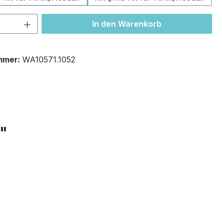
 Anzahl: Gib den gewünschten Wert ein 
In den Warenkorb
mmer:
WA10571.1052
+"