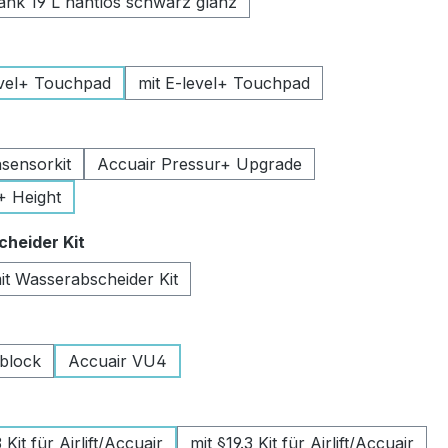
k 19 L nahtlos schwarz glanz
uswählen
vel+ Touchpad
mit E-level+ Touchpad
swählen
sensorkit
Accuair Pressur+ Upgrade
+ Height
auswählen
heider Kit
it Wasserabscheider Kit
wählen
lblock
Accuair VU4
swählen
Kit für Airlift/Accuair
mit §19.3 Kit für Airlift/Accuair