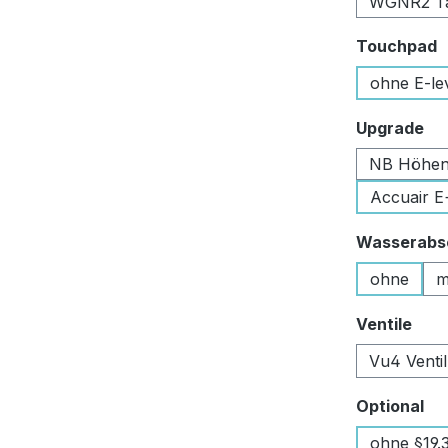
WGNR2 Tan
a
Touchpad
ohne E-le
au
Upgrade
NB Höhen
Accuair E
Wasserabsc
ohne
m
aus
Ventile
Vu4 Venti
au
Optional
ohne §19.3 