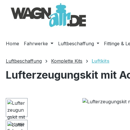
m Hauptinhalt springen
Zur Suche springen
Zur Hauptnavigation springen
Home
Fahrwerke
Luftbeschaffung
Fittinge & L
Luftbeschaffung
Komplette Kits
Luftkits
Lufterzeugungskit mit A
Bildergalerie überspringen