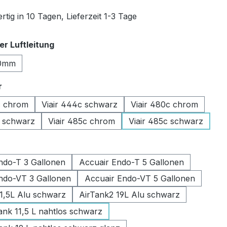
tig in 10 Tagen, Lieferzeit 1-3 Tage
auswählen
r Luftleitung
0mm
auswählen
r
c chrom
Viair 444c schwarz
Viair 480c chrom
c schwarz
Viair 485c chrom
Viair 485c schwarz
swählen
ndo-T 3 Gallonen
Accuair Endo-T 5 Gallonen
ndo-VT 3 Gallonen
Accuair Endo-VT 5 Gallonen
11,5L Alu schwarz
AirTank2 19L Alu schwarz
k 11,5 L nahtlos schwarz