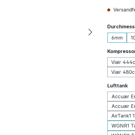
Versandfer
Durchmesse
6mm
1
Kompresso
Viair 444
Viair 480
au
Lufttank
Accuair E
Accuair E
AirTank1 
WGNR1 Tan