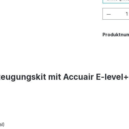
Produkt
Produktnu
eugungskit mit Accuair E-level
l)