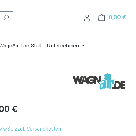
0,00 €
Ware
WagnAir Fan Stuff
Unternehmen
eis:
00 €
. MwSt. zzgl. Versandkosten