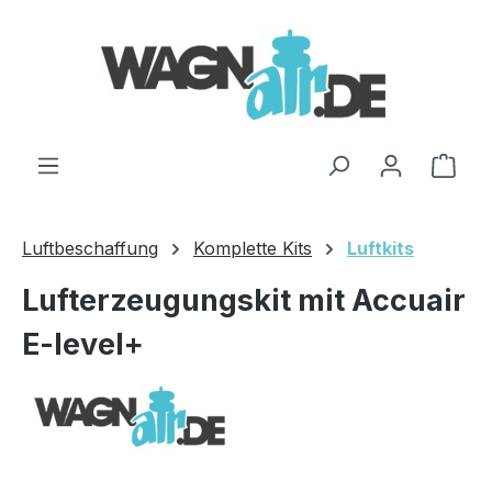
Zum Hauptinhalt springen
Ware
Luftbeschaffung
Komplette Kits
Luftkits
Lufterzeugungskit mit Accuair
E-level+