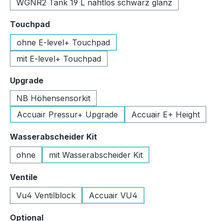
WGNR2 Tank 19 L nahtlos schwarz glanz
auswählen
Touchpad
ohne E-level+ Touchpad
mit E-level+ Touchpad
auswählen
Upgrade
NB Höhensensorkit
Accuair Pressur+ Upgrade
Accuair E+ Height
auswählen
Wasserabscheider Kit
ohne
mit Wasserabscheider Kit
auswählen
Ventile
Vu4 Ventilblock
Accuair VU4
auswählen
Optional