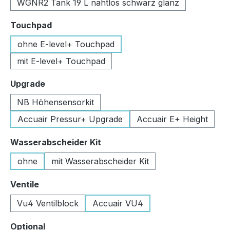
WGNR2 Tank 19 L nahtlos schwarz glanz
auswählen
Touchpad
ohne E-level+ Touchpad
mit E-level+ Touchpad
auswählen
Upgrade
NB Höhensensorkit
Accuair Pressur+ Upgrade
Accuair E+ Height
auswählen
Wasserabscheider Kit
ohne
mit Wasserabscheider Kit
auswählen
Ventile
Vu4 Ventilblock
Accuair VU4
auswählen
Optional