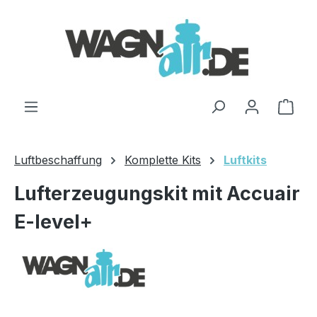
Zum Hauptinhalt springen
Ware
Luftbeschaffung
Komplette Kits
Luftkits
Lufterzeugungskit mit Accuair
E-level+