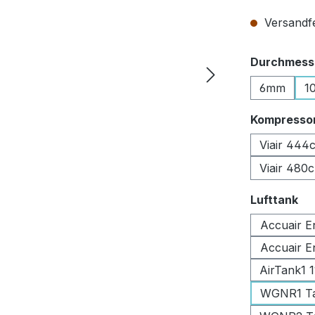
Versandfer
Durchmesse
6mm
1
Kompresso
Viair 444
Viair 480
au
Lufttank
Accuair E
Accuair E
AirTank1 
WGNR1 Tan