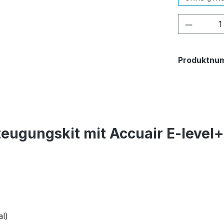
Produkt
Produktnu
eugungskit mit Accuair E-level
l)