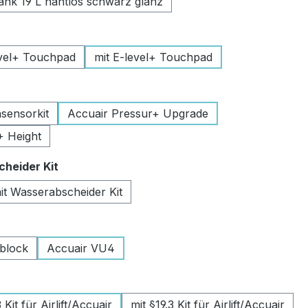
k 19 L nahtlos schwarz glanz
uswählen
vel+ Touchpad
mit E-level+ Touchpad
swählen
sensorkit
Accuair Pressur+ Upgrade
+ Height
auswählen
heider Kit
it Wasserabscheider Kit
wählen
lblock
Accuair VU4
swählen
Kit für Airlift/Accuair
mit §19.3 Kit für Airlift/Accuair