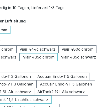
tig in 10 Tagen, Lieferzeit 1-3 Tage
auswählen
r Luftleitung
0mm
auswählen
r
c chrom
Viair 444c schwarz
Viair 480c chrom
c schwarz
Viair 485c chrom
Viair 485c schwarz
swählen
ndo-T 3 Gallonen
Accuair Endo-T 5 Gallonen
ndo-VT 3 Gallonen
Accuair Endo-VT 5 Gallonen
11,5L Alu schwarz
AirTank2 19L Alu schwarz
k 11,5 L nahtlos schwarz