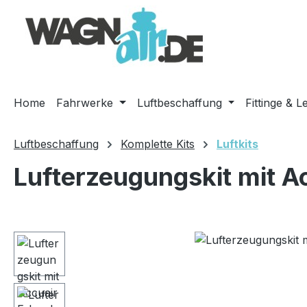
m Hauptinhalt springen
Zur Suche springen
Zur Hauptnavigation springen
Home
Fahrwerke
Luftbeschaffung
Fittinge & L
Luftbeschaffung
Komplette Kits
Luftkits
Lufterzeugungskit mit A
Bildergalerie überspringen