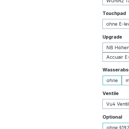
WGNR2 Tan
a
Touchpad
ohne E-le
au
Upgrade
NB Höhen
Accuair E
Wasserabsc
ohne
m
aus
Ventile
Vu4 Venti
au
Optional
ohne §19.3 