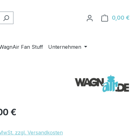
0,00 €
Ware
WagnAir Fan Stuff
Unternehmen
eis:
00 €
. MwSt. zzgl. Versandkosten