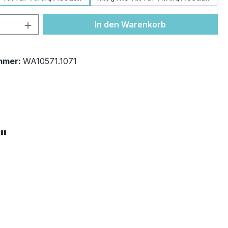
 Anzahl: Gib den gewünschten Wert ein 
In den Warenkorb
mmer:
WA10571.1071
+"