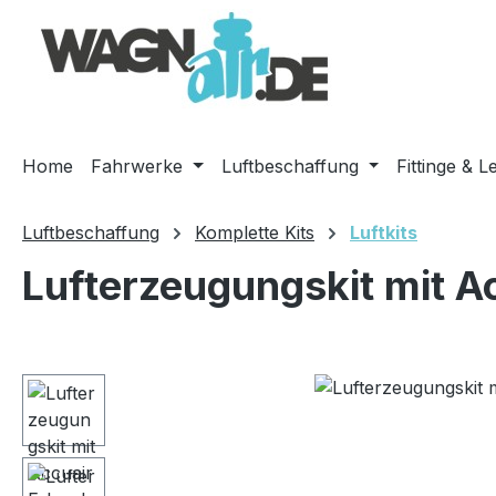
m Hauptinhalt springen
Zur Suche springen
Zur Hauptnavigation springen
Home
Fahrwerke
Luftbeschaffung
Fittinge & L
Luftbeschaffung
Komplette Kits
Luftkits
Lufterzeugungskit mit A
Bildergalerie überspringen