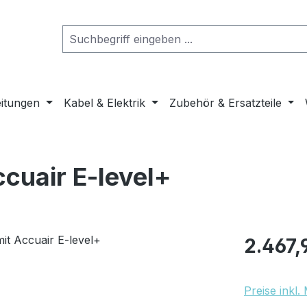
eitungen
Kabel & Elektrik
Zubehör & Ersatzteile
ccuair E-level+
Regulärer Pr
2.467,
Preise inkl