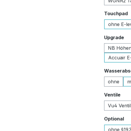
WGNR2 Tan
a
Touchpad
ohne E-le
au
Upgrade
NB Höhen
Accuair E
Wasserabsc
ohne
m
aus
Ventile
Vu4 Venti
au
Optional
ohne §19.3 