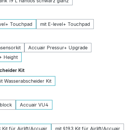
k 19 L nahtlos schwarz glanz
uswählen
vel+ Touchpad
mit E-level+ Touchpad
swählen
sensorkit
Accuair Pressur+ Upgrade
+ Height
auswählen
heider Kit
it Wasserabscheider Kit
wählen
lblock
Accuair VU4
swählen
Kit für Airlift/Accuair
mit §19.3 Kit für Airlift/Accuair