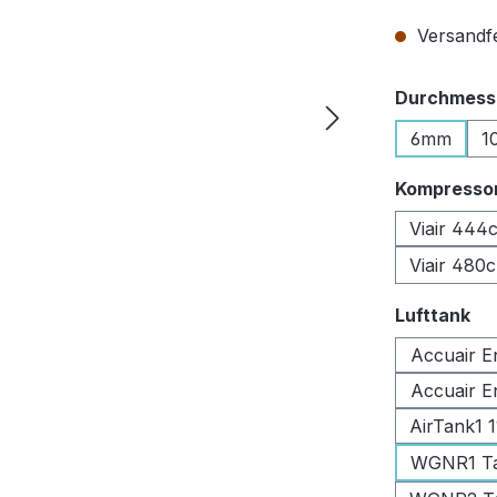
Versandfer
Durchmesse
6mm
1
Kompresso
Viair 444
Viair 480
au
Lufttank
Accuair E
Accuair E
AirTank1 
WGNR1 Tan