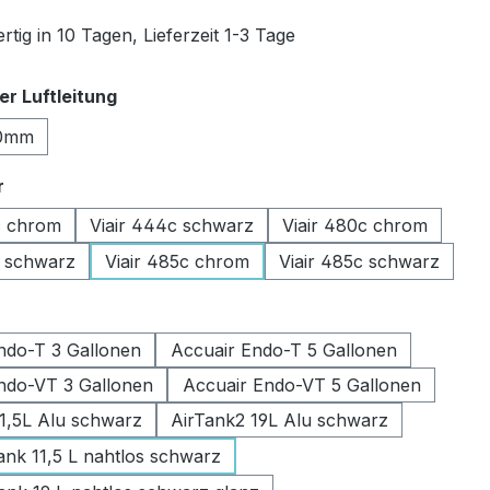
tig in 10 Tagen, Lieferzeit 1-3 Tage
auswählen
r Luftleitung
0mm
auswählen
r
c chrom
Viair 444c schwarz
Viair 480c chrom
c schwarz
Viair 485c chrom
Viair 485c schwarz
swählen
ndo-T 3 Gallonen
Accuair Endo-T 5 Gallonen
ndo-VT 3 Gallonen
Accuair Endo-VT 5 Gallonen
11,5L Alu schwarz
AirTank2 19L Alu schwarz
k 11,5 L nahtlos schwarz