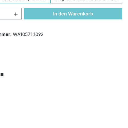
 Anzahl: Gib den gewünschten Wert ein 
In den Warenkorb
mmer:
WA10571.1092
+"