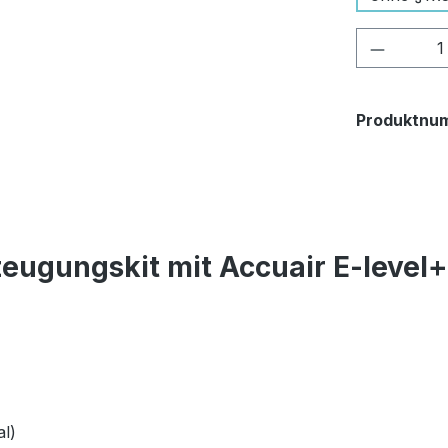
Produkt
Produktnu
eugungskit mit Accuair E-level
l)