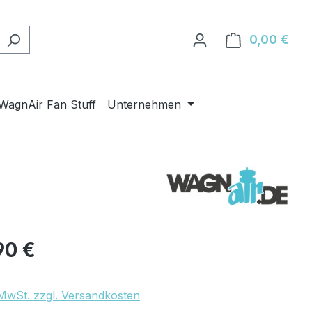
0,00 €
Ware
WagnAir Fan Stuff
Unternehmen
eis:
90 €
. MwSt. zzgl. Versandkosten