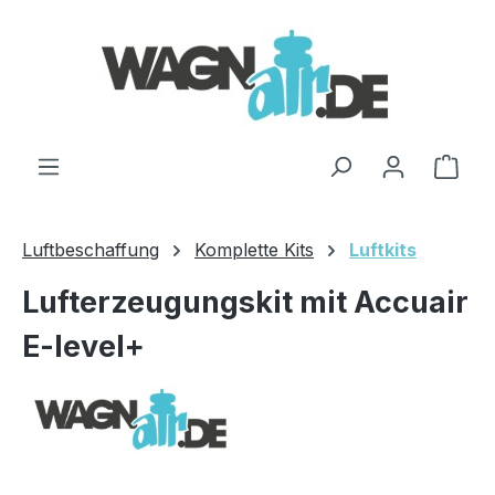
Zum Hauptinhalt springen
Ware
Luftbeschaffung
Komplette Kits
Luftkits
Lufterzeugungskit mit Accuair
E-level+