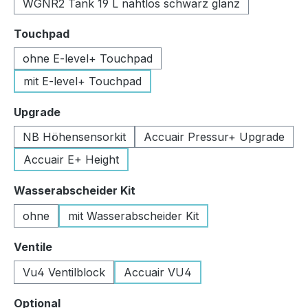
WGNR2 Tank 19 L nahtlos schwarz glanz
auswählen
Touchpad
ohne E-level+ Touchpad
mit E-level+ Touchpad
auswählen
Upgrade
NB Höhensensorkit
Accuair Pressur+ Upgrade
Accuair E+ Height
auswählen
Wasserabscheider Kit
ohne
mit Wasserabscheider Kit
auswählen
Ventile
Vu4 Ventilblock
Accuair VU4
auswählen
Optional